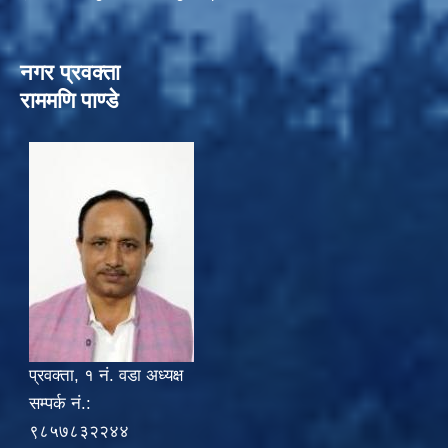
नगर प्रवक्ता
राममणि पाण्डे
प्रवक्ता, १ नं. वडा अध्यक्ष
सम्पर्क नं.:
९८५७८३२२४४