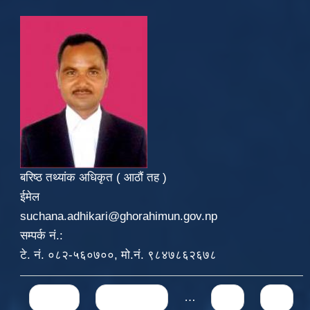
बरिष्ठ तथ्यांक अधिकृत ( आठौं तह )
ईमेल
suchana.adhikari@ghorahimun.gov.np
सम्पर्क नं.:
टे. नं. ०८२-५६०७००, मो.नं. ९८४७८६२६७८
Pages
« first
‹ previous
…
69
70