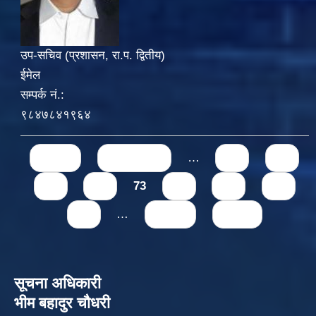
उप-सचिव (प्रशासन, रा.प. द्वितीय)
ईमेल
सम्पर्क नं.:
९८४७८४१९६४
Pages
« first
‹ previous
…
69
70
71
72
73
74
75
76
77
…
next ›
last »
सूचना अधिकारी
भीम बहादुर चौधरी