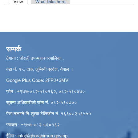
Primary tabs
View
(active tab)
What links here
सम्पर्क
ठेगाना : घोराही उप-महानगरपालिका ,
वडा नं. १५, दाङ, लुम्बिनी प्रदेश, नेपाल ।
Google Plus Code: 2FPJ+3MV
फोन : +९७७-०८२-५६०१६२, ०८२-५६०४७०
सूचना अधिकारीको फोन नं. ०८२-५६०७००
पैसा नलाग्ने निःशुल्क टेलिफोन नं. १६६०८२५६५५५
फ्याक्स : +९७७-०८२-५६०१६२
ईमेल :
info@ghorahimun.gov.np