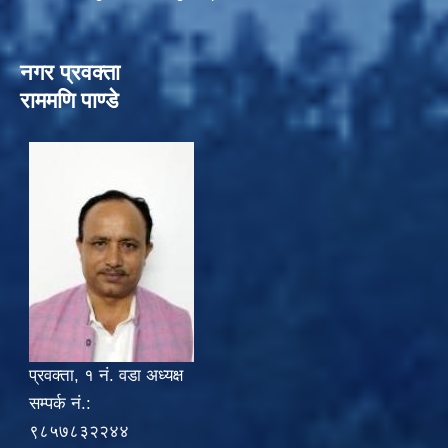
नगर प्रवक्ता
राममणि पाण्डे
प्रवक्ता, १ नं. वडा अध्यक्ष
सम्पर्क नं.:
९८५७८३२२४४