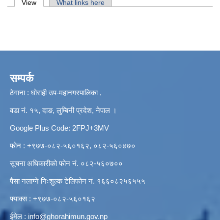
Primary tabs
View
(active tab)
What links here
सम्पर्क
ठेगाना : घोराही उप-महानगरपालिका ,
वडा नं. १५, दाङ, लुम्बिनी प्रदेश, नेपाल ।
Google Plus Code: 2FPJ+3MV
फोन : +९७७-०८२-५६०१६२, ०८२-५६०४७०
सूचना अधिकारीको फोन नं. ०८२-५६०७००
पैसा नलाग्ने निःशुल्क टेलिफोन नं. १६६०८२५६५५५
फ्याक्स : +९७७-०८२-५६०१६२
ईमेल :
info@ghorahimun.gov.np