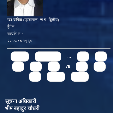
उप-सचिव (प्रशासन, रा.प. द्वितीय)
ईमेल
सम्पर्क नं.:
९८४७८४१९६४
Pages
« first
‹ previous
…
71
72
73
74
75
76
77
78
79
next ›
last »
सूचना अधिकारी
भीम बहादुर चौधरी