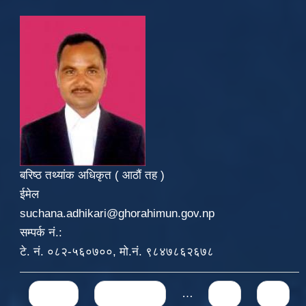
बरिष्ठ तथ्यांक अधिकृत ( आठौं तह )
ईमेल
suchana.adhikari@ghorahimun.gov.np
सम्पर्क नं.:
टे. नं. ०८२-५६०७००, मो.नं. ९८४७८६२६७८
Pages
« first
‹ previous
…
71
72