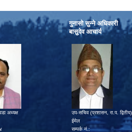
गुनासो सुन्‍ने अधिकारी
बासुदेव आचार्य
वडा अध्यक्ष
उप-सचिव (प्रशासन, रा.प. द्वितीय)
ईमेल
४
सम्पर्क नं.: