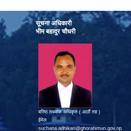
सूचना अधिकारी
भीम बहादुर चौधरी
बरिष्ठ तथ्यांक अधिकृत ( आठौं तह )
ईमेल
suchana.adhikari@ghorahimun.gov.np