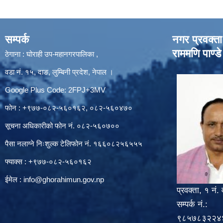
सम्पर्क
नगर प्रवक्ता
राममणि पाण्डे
ठेगाना : घोराही उप-महानगरपालिका ,
वडा नं. १५, दाङ, लुम्बिनी प्रदेश, नेपाल ।
Google Plus Code: 2FPJ+3MV
फोन : +९७७-०८२-५६०१६२, ०८२-५६०४७०
सूचना अधिकारीको फोन नं. ०८२-५६०७००
पैसा नलाग्ने निःशुल्क टेलिफोन नं. १६६०८२५६५५५
फ्याक्स : +९७७-०८२-५६०१६२
ईमेल :
info@ghorahimun.gov.np
प्रवक्ता, १ नं. 
सम्पर्क नं.:
९८५७८३२२४