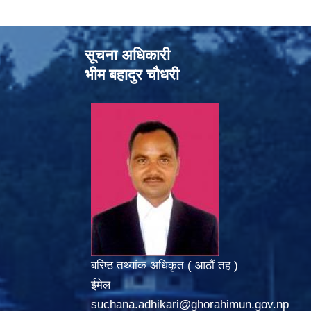
सूचना अधिकारी
भीम बहादुर चौधरी
बरिष्ठ तथ्यांक अधिकृत ( आठौं तह )
ईमेल
suchana.adhikari@ghorahimun.gov.np