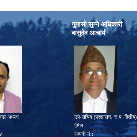
गुनासो सुन्‍ने अधिकारी
बासुदेव आचार्य
वडा अध्यक्ष
उप-सचिव (प्रशासन, रा.प. द्वितीय)
ईमेल
४
सम्पर्क नं.: