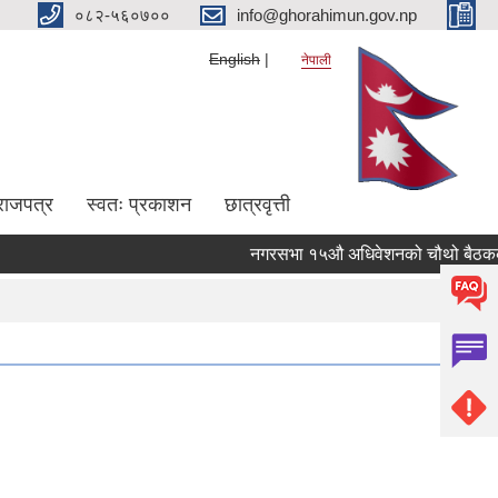
०८२-५६०७००
info@ghorahimun.gov.np
English
नेपाली
राजपत्र
स्वतः प्रकाशन
छात्रवृत्ती
नगरसभा १५औ अधिवेशनको चौथो बैठकको कार
Pages