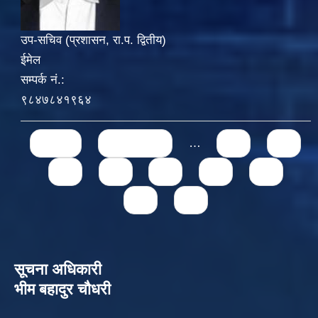
उप-सचिव (प्रशासन, रा.प. द्वितीय)
ईमेल
सम्पर्क नं.:
९८४७८४१९६४
Pages
« first
‹ previous
…
71
72
73
74
75
76
77
78
79
सूचना अधिकारी
भीम बहादुर चौधरी