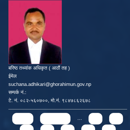
बरिष्ठ तथ्यांक अधिकृत ( आठौं तह )
ईमेल
suchana.adhikari@ghorahimun.gov.np
सम्पर्क नं.:
टे. नं. ०८२-५६०७००, मो.नं. ९८४७८६२६७८
Pages
« first
‹ previous
…
71
72