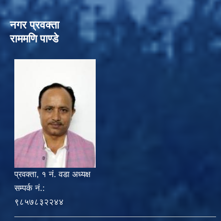
नगर प्रवक्ता
राममणि पाण्डे
प्रवक्ता, १ नं. वडा अध्यक्ष
सम्पर्क नं.:
९८५७८३२२४४