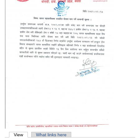
Primary tabs
View
(active tab)
What links here