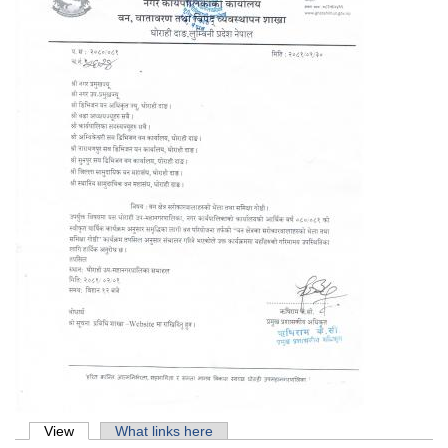
Primary tabs
View
(active tab)
What links here