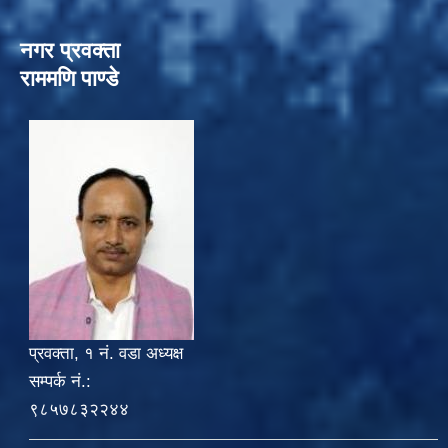
नगर प्रवक्ता
राममणि पाण्डे
प्रवक्ता, १ नं. वडा अध्यक्ष
सम्पर्क नं.:
९८५७८३२२४४