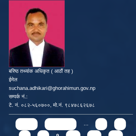
बरिष्ठ तथ्यांक अधिकृत ( आठौं तह )
ईमेल
suchana.adhikari@ghorahimun.gov.np
सम्पर्क नं.:
टे. नं. ०८२-५६०७००, मो.नं. ९८४७८६२६७८
Pages
« first
‹ previous
…
5
6