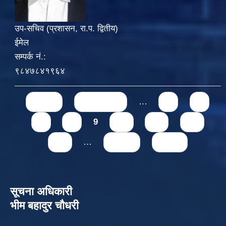
उप-सचिव (प्रशासन, रा.प. द्वितीय)
ईमेल
सम्पर्क नं.:
९८४७८४१९६४
Pages
« first
‹ previous
…
5
6
7
8
9
10
11
12
13
…
next ›
last »
सूचना अधिकारी
भीम बहादुर चौधरी