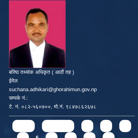
बरिष्ठ तथ्यांक अधिकृत ( आठौं तह )
ईमेल
suchana.adhikari@ghorahimun.gov.np
सम्पर्क नं.:
टे. नं. ०८२-५६०७००, मो.नं. ९८४७८६२६७८
Pages
« first
‹ previous
1
2
3