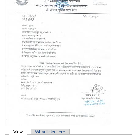
Primary tabs
View
(active tab)
What links here