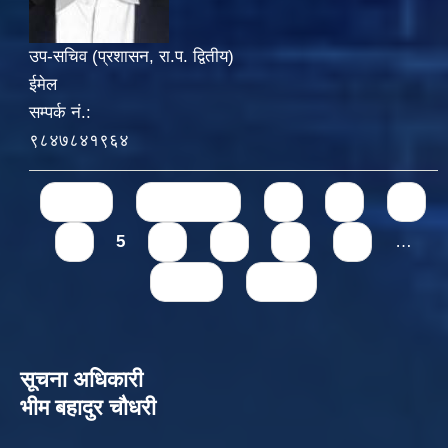
उप-सचिव (प्रशासन, रा.प. द्वितीय)
ईमेल
सम्पर्क नं.:
९८४७८४१९६४
Pages
« first
‹ previous
1
2
3
4
5
6
7
8
9
…
next ›
last »
सूचना अधिकारी
भीम बहादुर चौधरी