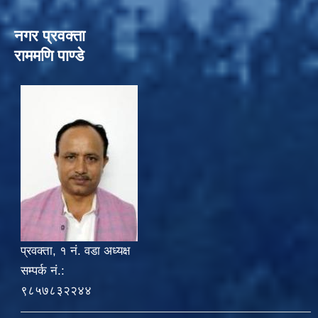
नगर प्रवक्ता
राममणि पाण्डे
प्रवक्ता, १ नं. वडा अध्यक्ष
सम्पर्क नं.:
९८५७८३२२४४