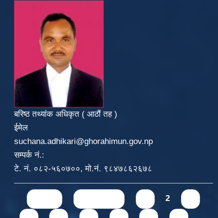
बरिष्ठ तथ्यांक अधिकृत ( आठौं तह )
ईमेल
suchana.adhikari@ghorahimun.gov.np
सम्पर्क नं.:
टे. नं. ०८२-५६०७००, मो.नं. ९८४७८६२६७८
Pages
« first
‹ previous
1
2
3