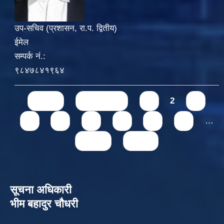
उप-सचिव (प्रशासन, रा.प. द्वितीय)
ईमेल
सम्पर्क नं.:
९८४७८४१९६४
Pages
« first
‹ previous
1
2
3
4
5
6
7
8
9
…
next ›
last »
सूचना अधिकारी
भीम बहादुर चौधरी