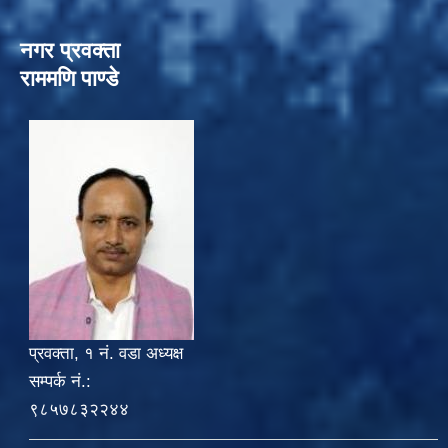
नगर प्रवक्ता
राममणि पाण्डे
प्रवक्ता, १ नं. वडा अध्यक्ष
सम्पर्क नं.:
९८५७८३२२४४