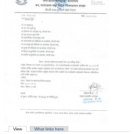
Primary tabs
View
(active tab)
What links here