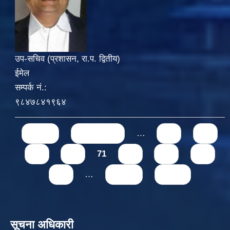
उप-सचिव (प्रशासन, रा.प. द्वितीय)
ईमेल
सम्पर्क नं.:
९८४७८४१९६४
Pages
« first
‹ previous
…
67
68
69
70
71
72
73
74
75
…
next ›
last »
सूचना अधिकारी