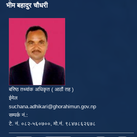
भीम बहादुर चौधरी
बरिष्ठ तथ्यांक अधिकृत ( आठौं तह )
ईमेल
suchana.adhikari@ghorahimun.gov.np
सम्पर्क नं.:
टे. नं. ०८२-५६०७००, मो.नं. ९८४७८६२६७८