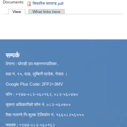
Documents:
सिफारिस मापदण्ड.pdf
Primary tabs
View
(active tab)
What links here
सम्पर्क
ठेगाना : घोराही उप-महानगरपालिका ,
वडा नं. १५, दाङ, लुम्बिनी प्रदेश, नेपाल ।
Google Plus Code: 2FPJ+3MV
फोन : +९७७-०८२-५६०१६२, ०८२-५६०४७०
सूचना अधिकारीको फोन नं. ०८२-५६०७००
पैसा नलाग्ने निःशुल्क टेलिफोन नं. १६६०८२५६५५५
फ्याक्स : +९७७-०८२-५६०१६२