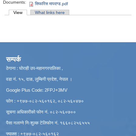
Documents:
सिफारिस मापदण्ड.pdf
Primary tabs
View
(active tab)
What links here
सम्पर्क
ठेगाना : घोराही उप-महानगरपालिका ,
वडा नं. १५, दाङ, लुम्बिनी प्रदेश, नेपाल ।
Google Plus Code: 2FPJ+3MV
फोन : +९७७-०८२-५६०१६२, ०८२-५६०४७०
सूचना अधिकारीको फोन नं. ०८२-५६०७००
पैसा नलाग्ने निःशुल्क टेलिफोन नं. १६६०८२५६५५५
फ्याक्स : +९७७-०८२-५६०१६२