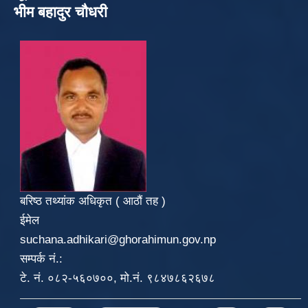
भीम बहादुर चौधरी
बरिष्ठ तथ्यांक अधिकृत ( आठौं तह )
ईमेल
suchana.adhikari@ghorahimun.gov.np
सम्पर्क नं.:
टे. नं. ०८२-५६०७००, मो.नं. ९८४७८६२६७८