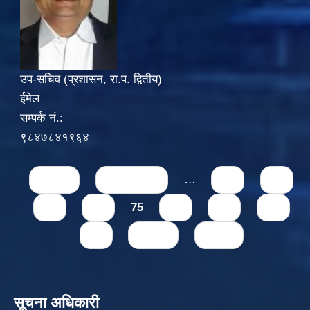
उप-सचिव (प्रशासन, रा.प. द्वितीय)
ईमेल
सम्पर्क नं.:
९८४७८४१९६४
Pages
« first
‹ previous
…
71
72
73
74
75
76
77
78
79
next ›
last »
सूचना अधिकारी