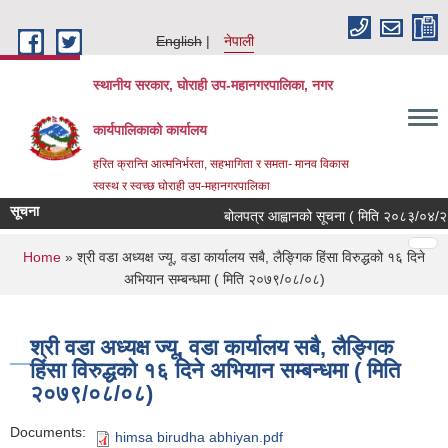
Skip to main content
English
नेपाली
स्थानीय सरकार, घोराही उप-महानगरपालिका, नगर
कार्यपालिकाको कार्यालय
हरित क्रान्ति आत्मनिर्भरता, सहभागिता र समता- मानव विकास
स्वस्थ र स्वच्छ घोराही उप-महानगरपालिका
सूचना
बोलपत्र आह्वानको सूचना ( मिति २०८३/०४/२१, 
Pages
…
…
You are here
Home
» श्री वडा अध्यक्ष ज्यू, वडा कार्यालय सबै, लैङ्गिक हिंसा विरुद्धको १६ दिने
अभियान सम्बन्धमा ( मिति २०७९/०८/०८)
श्री वडा अध्यक्ष ज्यू, वडा कार्यालय सबै, लैङ्गिक
हिंसा विरुद्धको १६ दिने अभियान सम्बन्धमा ( मिति
२०७९/०८/०८)
Documents:
himsa birudha abhiyan.pdf