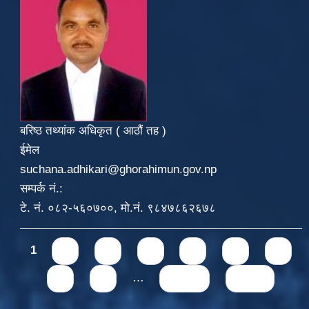
बरिष्ठ तथ्यांक अधिकृत ( आठौं तह )
ईमेल
suchana.adhikari@ghorahimun.gov.np
सम्पर्क नं.:
टे. नं. ०८२-५६०७००, मो.नं. ९८४७८६२६७८
Pages
1
2
3
4
5
6
7
8
9
…
next ›
last »