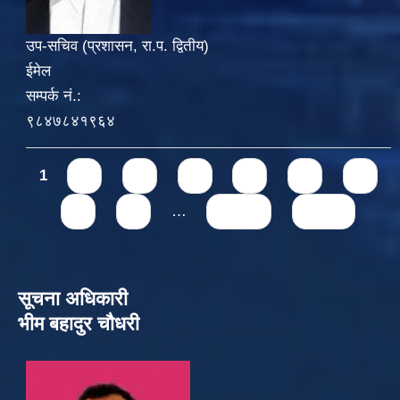
उप-सचिव (प्रशासन, रा.प. द्वितीय)
ईमेल
सम्पर्क नं.:
९८४७८४१९६४
Pages
1
2
3
4
5
6
7
8
9
…
next ›
last »
सूचना अधिकारी
भीम बहादुर चौधरी