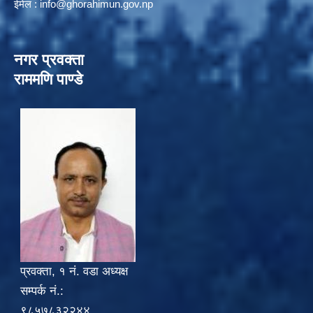
ईमेल :
info@ghorahimun.gov.np
नगर प्रवक्ता
राममणि पाण्डे
प्रवक्ता, १ नं. वडा अध्यक्ष
सम्पर्क नं.:
९८५७८३२२४४