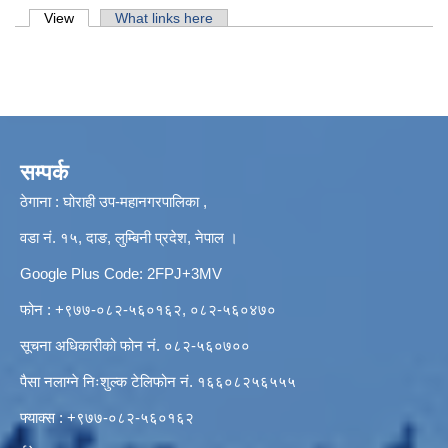
Primary tabs
View
(active tab)
What links here
सम्पर्क
ठेगाना : घोराही उप-महानगरपालिका ,
वडा नं. १५, दाङ, लुम्बिनी प्रदेश, नेपाल ।
Google Plus Code: 2FPJ+3MV
फोन : +९७७-०८२-५६०१६२, ०८२-५६०४७०
सूचना अधिकारीको फोन नं. ०८२-५६०७००
पैसा नलाग्ने निःशुल्क टेलिफोन नं. १६६०८२५६५५५
फ्याक्स : +९७७-०८२-५६०१६२