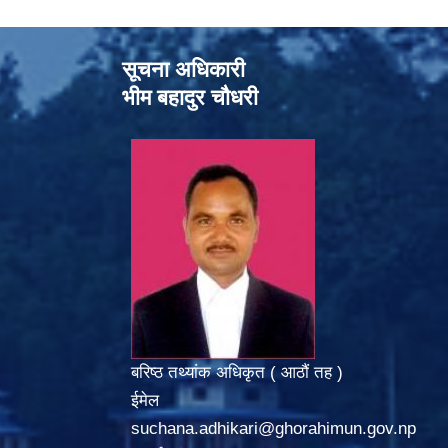
सूचना अधिकारी
भीम बहादुर चौधरी
बरिष्ठ तथ्यांक अधिकृत ( आठौं तह )
ईमेल
suchana.adhikari@ghorahimun.gov.np