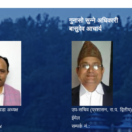
गुनासो सुन्‍ने अधिकारी
बासुदेव आचार्य
वडा अध्यक्ष
उप-सचिव (प्रशासन, रा.प. द्वितीय)
ईमेल
४
सम्पर्क नं.: