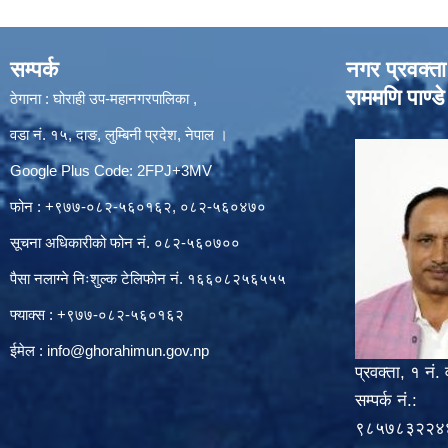
सम्पर्क
नगर प्रवक्ता
राममणि पाण्डे
ठेगाना : घोराही उप-महानगरपालिका ,
वडा नं. १५, दाङ, लुम्बिनी प्रदेश, नेपाल ।
Google Plus Code: 2FPJ+3MV
फोन : +९७७-०८२-५६०१६२, ०८२-५६०४७०
सूचना अधिकारीको फोन नं. ०८२-५६०७००
पैसा नलाग्ने निःशुल्क टेलिफोन नं. १६६०८२५६५५५
फ्याक्स : +९७७-०८२-५६०१६२
ईमेल :
info@ghorahimun.gov.np
प्रवक्ता, १ नं. 
सम्पर्क नं.:
९८५७८३२२४