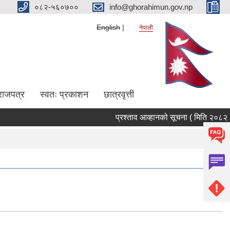
०८२-५६०७००
info@ghorahimun.gov.np
English
नेपाली
राजपत्र
स्वतः प्रकाशन
छात्रवृत्ती
प्रश्ताव आव्हानको सूचना ( मिति २०८२।०
Pages