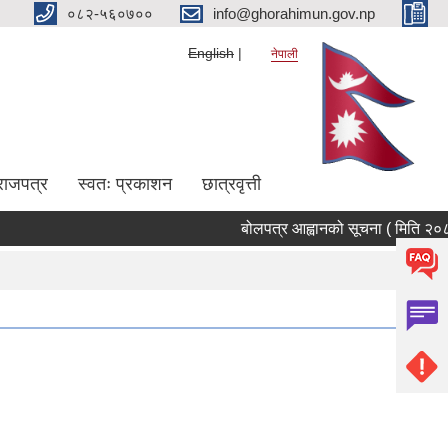
०८२-५६०७००
info@ghorahimun.gov.np
English
नेपाली
राजपत्र
स्वतः प्रकाशन
छात्रवृत्ती
बोलपत्र आह्वानको सूचना ( मिति २०८३/०
Pages