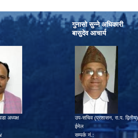
गुनासो सुन्‍ने अधिकारी
बासुदेव आचार्य
वडा अध्यक्ष
उप-सचिव (प्रशासन, रा.प. द्वितीय)
ईमेल
४
सम्पर्क नं.: