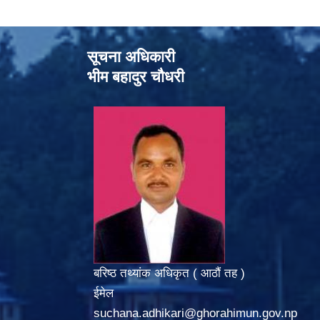
सूचना अधिकारी
भीम बहादुर चौधरी
बरिष्ठ तथ्यांक अधिकृत ( आठौं तह )
ईमेल
suchana.adhikari@ghorahimun.gov.np