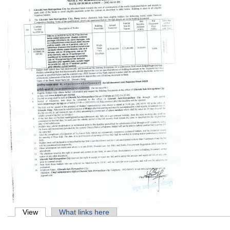
Primary tabs
View
(active tab)
What links here