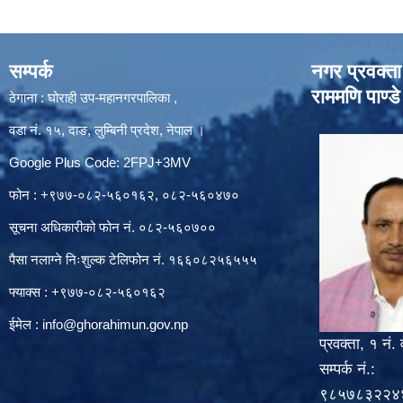
सम्पर्क
नगर प्रवक्ता
राममणि पाण्डे
ठेगाना : घोराही उप-महानगरपालिका ,
वडा नं. १५, दाङ, लुम्बिनी प्रदेश, नेपाल ।
Google Plus Code: 2FPJ+3MV
फोन : +९७७-०८२-५६०१६२, ०८२-५६०४७०
सूचना अधिकारीको फोन नं. ०८२-५६०७००
पैसा नलाग्ने निःशुल्क टेलिफोन नं. १६६०८२५६५५५
फ्याक्स : +९७७-०८२-५६०१६२
ईमेल :
info@ghorahimun.gov.np
प्रवक्ता, १ नं. 
सम्पर्क नं.:
९८५७८३२२४