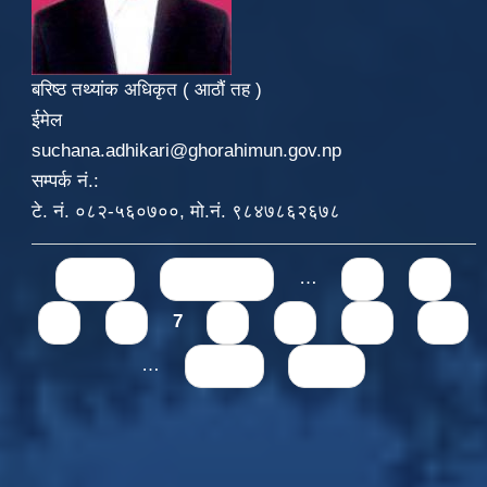
बरिष्ठ तथ्यांक अधिकृत ( आठौं तह )
ईमेल
suchana.adhikari@ghorahimun.gov.np
सम्पर्क नं.:
टे. नं. ०८२-५६०७००, मो.नं. ९८४७८६२६७८
Pages
« first
‹ previous
…
3
4
5
6
7
8
9
10
11
…
next ›
last »