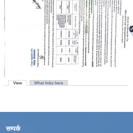
Primary tabs
View
(active tab)
What links here
सम्पर्क