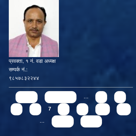
प्रवक्ता, १ नं. वडा अध्यक्ष
सम्पर्क नं.:
९८५७८३२२४४
Pages
« first
‹ previous
…
3
4
5
6
7
8
9
10
11
…
next ›
last »