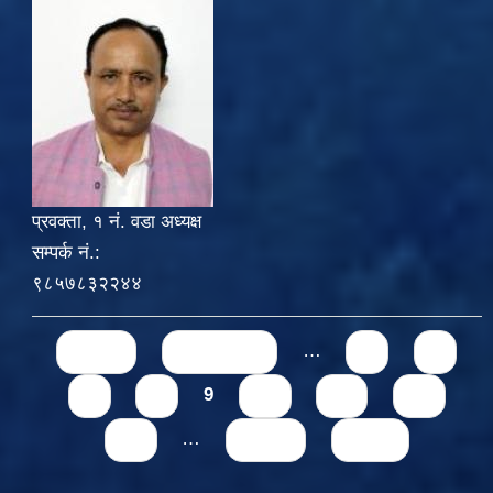
प्रवक्ता, १ नं. वडा अध्यक्ष
सम्पर्क नं.:
९८५७८३२२४४
Pages
« first
‹ previous
…
5
6
7
8
9
10
11
12
13
…
next ›
last »