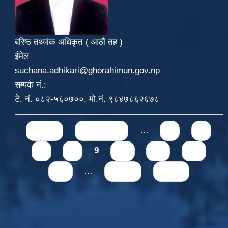
बरिष्ठ तथ्यांक अधिकृत ( आठौं तह )
ईमेल
suchana.adhikari@ghorahimun.gov.np
सम्पर्क नं.:
टे. नं. ०८२-५६०७००, मो.नं. ९८४७८६२६७८
Pages
« first
‹ previous
…
5
6
7
8
9
10
11
12
13
…
next ›
last »