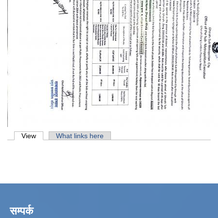
Primary tabs
View
(active tab)
What links here
सम्पर्क