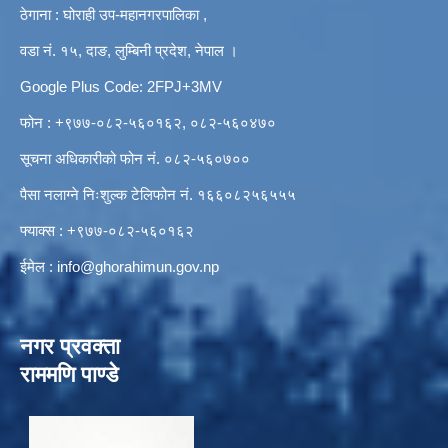
ठेगाना : घोराही उप-महानगरपालिका ,
वडा नं. १५, दाङ, लुम्बिनी प्रदेश, नेपाल ।
Google Plus Code: 2FPJ+3MV
फोन : +९७७-०८२-५६०१६२, ०८२-५६०४७०
सूचना अधिकारीको फोन नं. ०८२-५६०७००
पैसा नलाग्ने निःशुल्क टेलिफोन नं. १६६०८२५६५५५
फ्याक्स : +९७७-०८२-५६०१६२
ईमेल :
info@ghorahimun.gov.np
नगर प्रवक्ता
राममणि पाण्डे