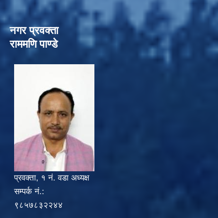
नगर प्रवक्ता
राममणि पाण्डे
प्रवक्ता, १ नं. वडा अध्यक्ष
सम्पर्क नं.:
९८५७८३२२४४