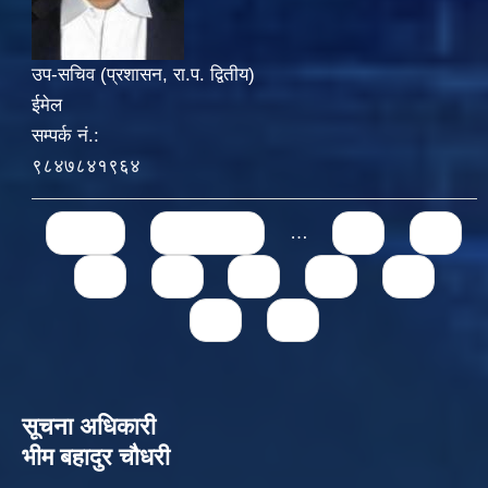
उप-सचिव (प्रशासन, रा.प. द्वितीय)
ईमेल
सम्पर्क नं.:
९८४७८४१९६४
Pages
« first
‹ previous
…
71
72
73
74
75
76
77
78
79
सूचना अधिकारी
भीम बहादुर चौधरी