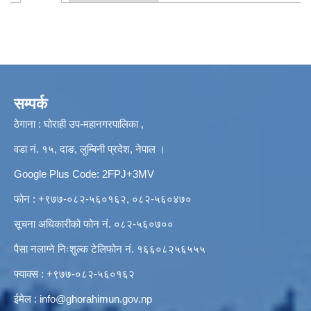
Primary tabs
सम्पर्क
ठेगाना : घोराही उप-महानगरपालिका ,
वडा नं. १५, दाङ, लुम्बिनी प्रदेश, नेपाल ।
Google Plus Code: 2FPJ+3MV
फोन : +९७७-०८२-५६०१६२, ०८२-५६०४७०
सूचना अधिकारीको फोन नं. ०८२-५६०७००
पैसा नलाग्ने निःशुल्क टेलिफोन नं. १६६०८२५६५५५
फ्याक्स : +९७७-०८२-५६०१६२
ईमेल :
info@ghorahimun.gov.np