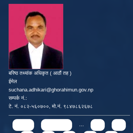
बरिष्ठ तथ्यांक अधिकृत ( आठौं तह )
ईमेल
suchana.adhikari@ghorahimun.gov.np
सम्पर्क नं.:
टे. नं. ०८२-५६०७००, मो.नं. ९८४७८६२६७८
Pages
« first
‹ previous
…
71
72