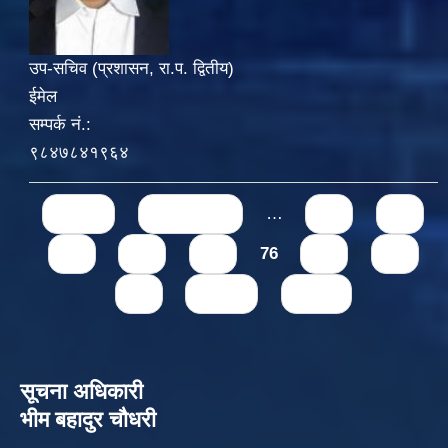
उप-सचिव (प्रशासन, रा.प. द्वितीय)
ईमेल
सम्पर्क नं.:
९८४७८४१९६४
Pages
« first
‹ previous
…
71
72
73
74
75
76
77
78
79
next ›
last »
सूचना अधिकारी
भीम बहादुर चौधरी