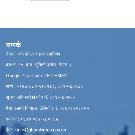
Primary tabs
सम्पर्क
ठेगाना : घोराही उप-महानगरपालिका ,
वडा नं. १५, दाङ, लुम्बिनी प्रदेश, नेपाल ।
Google Plus Code: 2FPJ+3MV
फोन : +९७७-०८२-५६०१६२, ०८२-५६०४७०
सूचना अधिकारीको फोन नं. ०८२-५६०७००
पैसा नलाग्ने निःशुल्क टेलिफोन नं. १६६०८२५६५५५
फ्याक्स : +९७७-०८२-५६०१६२
ईमेल :
info@ghorahimun.gov.np