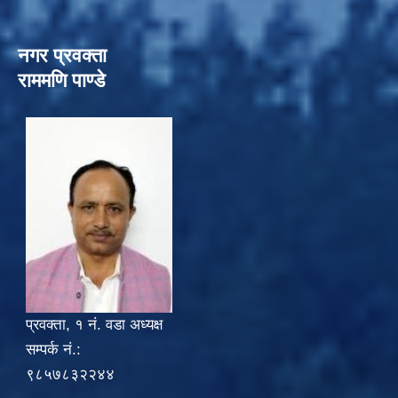
नगर प्रवक्ता
राममणि पाण्डे
प्रवक्ता, १ नं. वडा अध्यक्ष
सम्पर्क नं.:
९८५७८३२२४४