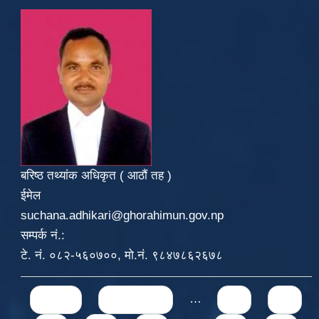
बरिष्ठ तथ्यांक अधिकृत ( आठौं तह )
ईमेल
suchana.adhikari@ghorahimun.gov.np
सम्पर्क नं.:
टे. नं. ०८२-५६०७००, मो.नं. ९८४७८६२६७८
Pages
« first
‹ previous
…
71
72