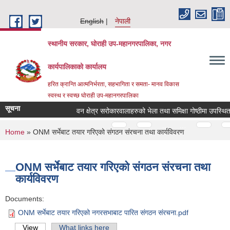
Skip to main content
English
नेपाली
स्थानीय सरकार, घोराही उप-महानगरपालिका, नगर
कार्यपालिकाको कार्यालय
हरित क्रान्ति आत्मनिर्भरता, सहभागिता र समता- मानव विकास
स्वस्थ र स्वच्छ घोराही उप-महानगरपालिका
सूचना
वन क्षेत्र सरोकारवालाहरुको भेला तथा समिक्षा गोष्ठीमा उपस्थित हु
Pages
…
…
You are here
Home
» ONM सर्भेबाट तयार गरिएको संगठन संरचना तथा कार्यविवरण
ONM सर्भेबाट तयार गरिएको संगठन संरचना तथा
कार्यविवरण
Documents:
ONM सर्भेबाट तयार गरिएको नगरसभाबाट पारित संगठन संरचना.pdf
View
(active tab)
What links here