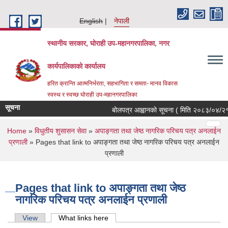
Skip to main content
English
नेपाली
स्थानीय सरकार, घोराही उप-महानगरपालिका, नगर
कार्यपालिकाको कार्यालय
हरित क्रान्ति आत्मनिर्भरता, सहभागिता र समता- मानव विकास
स्वस्थ र स्वच्छ घोराही उप-महानगरपालिका
सूचना
बोलपत्र आह्वानको सूचना ( मिति २०८३/०४/२१, थ
Pages
…
…
You are here
Home
»
विधुतीय शुसासन सेवा
»
अपाङ्गता तथा जेष्ठ नागरिक परिचय पत्र अनलाईन
प्रणाली
» Pages that link to अपाङ्गता तथा जेष्ठ नागरिक परिचय पत्र अनलाईन
प्रणाली
Pages that link to अपाङ्गता तथा जेष्ठ
नागरिक परिचय पत्र अनलाईन प्रणाली
Primary tabs
View
What links here
(active tab)