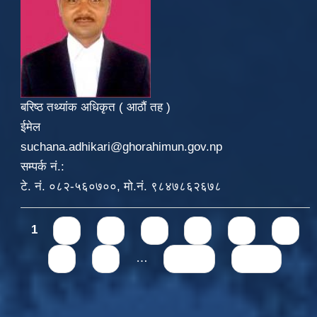
बरिष्ठ तथ्यांक अधिकृत ( आठौं तह )
ईमेल
suchana.adhikari@ghorahimun.gov.np
सम्पर्क नं.:
टे. नं. ०८२-५६०७००, मो.नं. ९८४७८६२६७८
Pages
1
2
3
4
5
6
7
8
9
…
next ›
last »