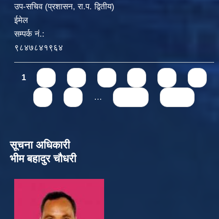
उप-सचिव (प्रशासन, रा.प. द्वितीय)
ईमेल
सम्पर्क नं.:
९८४७८४१९६४
Pages
1
2
3
4
5
6
7
8
9
…
next ›
last »
सूचना अधिकारी
भीम बहादुर चौधरी