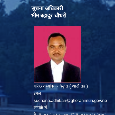
सूचना अधिकारी
भीम बहादुर चौधरी
बरिष्ठ तथ्यांक अधिकृत ( आठौं तह )
ईमेल
suchana.adhikari@ghorahimun.gov.np
सम्पर्क नं.:
टे. नं. ०८२-५६०७००, मो.नं. ९८४७८६२६७८