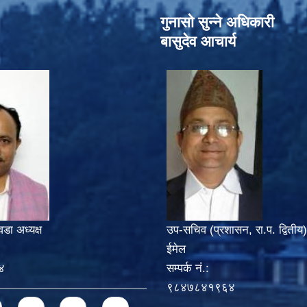
गुनासो सुन्‍ने अधिकारी
बासुदेव आचार्य
वडा अध्यक्ष
उप-सचिव (प्रशासन, रा.प. द्वितीय)
ईमेल
४
सम्पर्क नं.:
९८४७८४१९६४