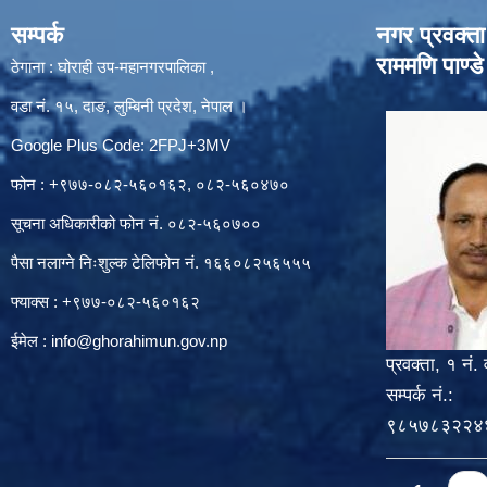
सम्पर्क
नगर प्रवक्ता
राममणि पाण्डे
ठेगाना : घोराही उप-महानगरपालिका ,
वडा नं. १५, दाङ, लुम्बिनी प्रदेश, नेपाल ।
Google Plus Code: 2FPJ+3MV
फोन : +९७७-०८२-५६०१६२, ०८२-५६०४७०
सूचना अधिकारीको फोन नं. ०८२-५६०७००
पैसा नलाग्ने निःशुल्क टेलिफोन नं. १६६०८२५६५५५
फ्याक्स : +९७७-०८२-५६०१६२
ईमेल :
info@ghorahimun.gov.np
प्रवक्ता, १ नं. 
सम्पर्क नं.:
९८५७८३२२४
Pages