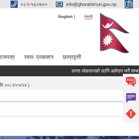
०८२-५६०७००
info@ghorahimun.gov.np
English
नेपाली
राजपत्र
स्वतः प्रकाशन
छात्रवृत्ती
लगत संकलनको लागि आवेदन भर्ने सम्बन्धी
Pages
 मिति २०८२/०५/२४ )