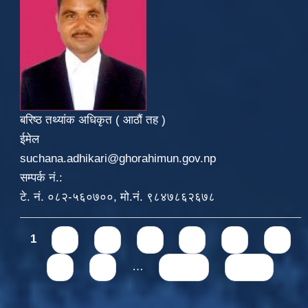
बरिष्ठ तथ्यांक अधिकृत ( आठौं तह )
ईमेल
suchana.adhikari@ghorahimun.gov.np
सम्पर्क नं.:
टे. नं. ०८२-५६०७००, मो.नं. ९८४७८६२६७८
Pages
1
2
3
4
5
6
7
8
9
…
next ›
last »