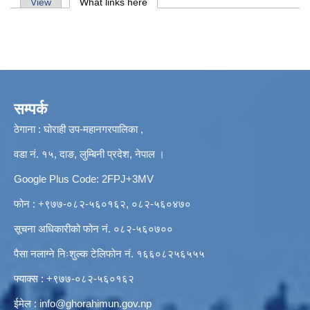
Primary tabs
View
What links here
(active tab)
सम्पर्क
ठेगाना : घोराही उप-महानगरपालिका ,
वडा नं. १५, दाङ, लुम्बिनी प्रदेश, नेपाल ।
Google Plus Code: 2FPJ+3MV
फोन : +९७७-०८२-५६०१६२, ०८२-५६०४७०
सूचना अधिकारीको फोन नं. ०८२-५६०७००
पैसा नलाग्ने निःशुल्क टेलिफोन नं. १६६०८२५६५५५
फ्याक्स : +९७७-०८२-५६०१६२
ईमेल :
info@ghorahimun.gov.np