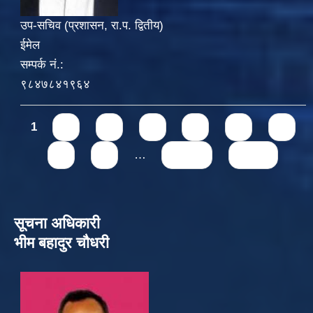
उप-सचिव (प्रशासन, रा.प. द्वितीय)
ईमेल
सम्पर्क नं.:
९८४७८४१९६४
Pages
1
2
3
4
5
6
7
8
9
…
next ›
last »
सूचना अधिकारी
भीम बहादुर चौधरी