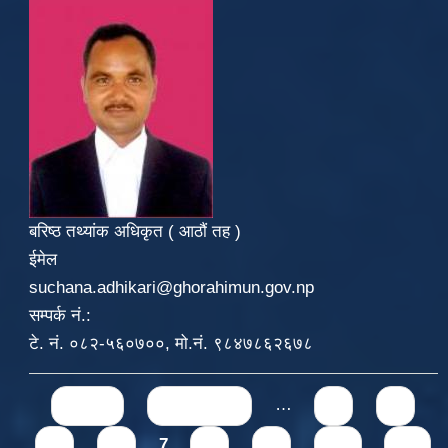
बरिष्ठ तथ्यांक अधिकृत ( आठौं तह )
ईमेल
suchana.adhikari@ghorahimun.gov.np
सम्पर्क नं.:
टे. नं. ०८२-५६०७००, मो.नं. ९८४७८६२६७८
Pages
« first
‹ previous
…
3
4
5
6
7
8
9
10
11