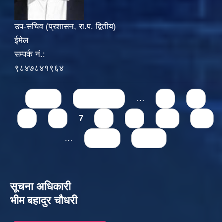
उप-सचिव (प्रशासन, रा.प. द्वितीय)
ईमेल
सम्पर्क नं.:
९८४७८४१९६४
Pages
« first
‹ previous
…
3
4
5
6
7
8
9
10
11
…
next ›
last »
सूचना अधिकारी
भीम बहादुर चौधरी