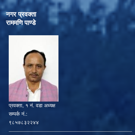
नगर प्रवक्ता
राममणि पाण्डे
प्रवक्ता, १ नं. वडा अध्यक्ष
सम्पर्क नं.:
९८५७८३२२४४