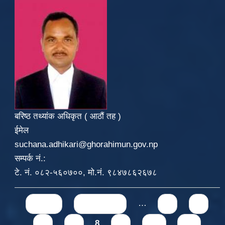
बरिष्ठ तथ्यांक अधिकृत ( आठौं तह )
ईमेल
suchana.adhikari@ghorahimun.gov.np
सम्पर्क नं.:
टे. नं. ०८२-५६०७००, मो.नं. ९८४७८६२६७८
Pages
« first
‹ previous
…
4
5
6
7
8
9
10
11