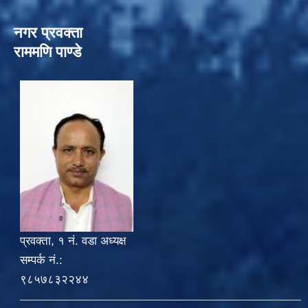
नगर प्रवक्ता
राममणि पाण्डे
प्रवक्ता, १ नं. वडा अध्यक्ष
सम्पर्क नं.:
९८५७८३२२४४