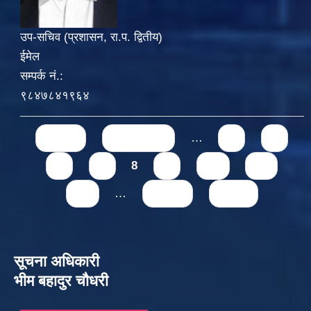
उप-सचिव (प्रशासन, रा.प. द्वितीय)
ईमेल
सम्पर्क नं.:
९८४७८४१९६४
Pages
« first
‹ previous
…
4
5
6
7
8
9
10
11
12
…
next ›
last »
सूचना अधिकारी
भीम बहादुर चौधरी