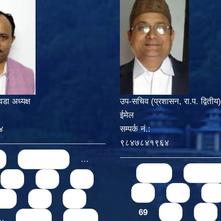
वडा अध्यक्ष
उप-सचिव (प्रशासन, रा.प. द्वितीय)
ईमेल
४
सम्पर्क नं.:
९८४७८४१९६४
‹ previous
…
Pages
« first
‹ previo
66
67
68
65
66
67
70
71
72
69
70
71
…
next ›
last »