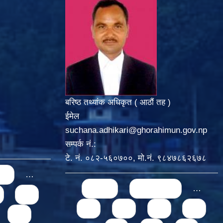
बरिष्ठ तथ्यांक अधिकृत ( आठौं तह )
ईमेल
suchana.adhikari@ghorahimun.gov.np
सम्पर्क नं.:
टे. नं. ०८२-५६०७००, मो.नं. ९८४७८६२६७८
us
…
Pages
« first
‹ previous
…
68
65
66
67
68
72