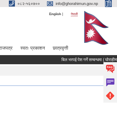
०८२-५६०७००
info@ghorahimun.gov.np
English
नेपाली
राजपत्र
स्वतः प्रकाशन
छात्रवृत्ती
बिल भरपई पेश गर्ने सम्बन्धमा ( घोराहीमा
Pages