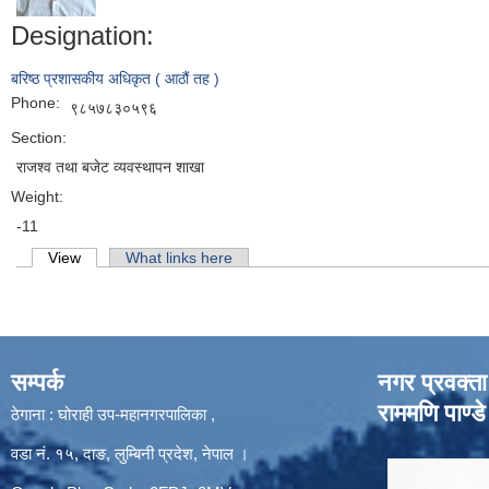
Designation:
बरिष्ठ प्रशासकीय अधिकृत ( आठौं तह )
Phone:
९८५७८३०५९६
Section:
राजश्‍व तथा बजेट व्यवस्थापन शाखा
Weight:
-11
Primary tabs
View
(active tab)
What links here
सम्पर्क
नगर प्रवक्ता
राममणि पाण्डे
ठेगाना : घोराही उप-महानगरपालिका ,
वडा नं. १५, दाङ, लुम्बिनी प्रदेश, नेपाल ।