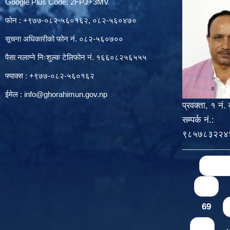
Google Plus Code: 2FPJ+3MV
फोन : +९७७-०८२-५६०१६२, ०८२-५६०४७०
सूचना अधिकारीको फोन नं. ०८२-५६०७००
पैसा नलाग्ने निःशुल्क टेलिफोन नं. १६६०८२५६५५५
फ्याक्स : +९७७-०८२-५६०१६२
ईमेल :
info@ghorahimun.gov.np
प्रवक्ता, १ नं. 
सम्पर्क नं.:
९८५७८३२२४
Pages
« first
65
69
73