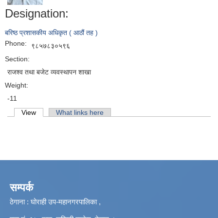
Designation:
बरिष्ठ प्रशासकीय अधिकृत ( आठौं तह )
Phone:
९८५७८३०५९६
Section:
राजश्‍व तथा बजेट व्यवस्थापन शाखा
Weight:
-11
Primary tabs
View
(active tab)
What links here
सम्पर्क
ठेगाना : घोराही उप-महानगरपालिका ,