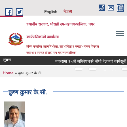
Skip to main content
English
नेपाली
स्थानीय सरकार, घोराही उप-महानगरपालिका, नगर
कार्यपालिकाको कार्यालय
हरित क्रान्ति आत्मनिर्भरता, सहभागिता र समता- मानव विकास
स्वस्थ र स्वच्छ घोराही उप-महानगरपालिका
सूचना
नगरसभा १५औ अधिवेशनको चौथो बैठकको कार्यसूची
Pages
…
…
You are here
Home
» कुष्ण कुमार के.सी.
कुष्ण कुमार के.सी.