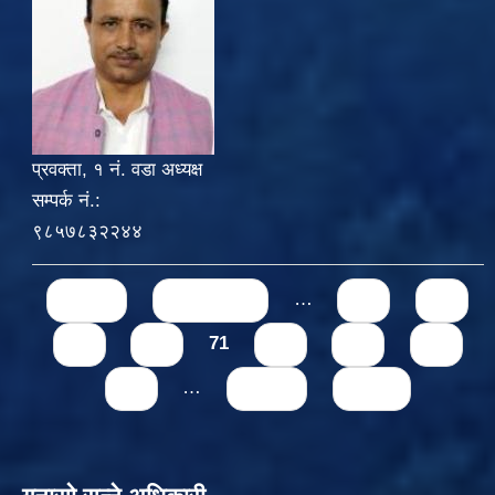
प्रवक्ता, १ नं. वडा अध्यक्ष
सम्पर्क नं.:
९८५७८३२२४४
Pages
« first
‹ previous
…
67
68
69
70
71
72
73
74
75
…
next ›
last »