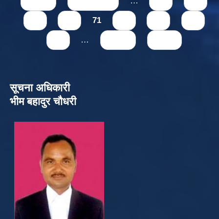
« first
‹ previous
…
67
68
69
70
71
72
73
74
75
…
next ›
last »
सूचना अधिकारी
भीम बहादुर चौधरी