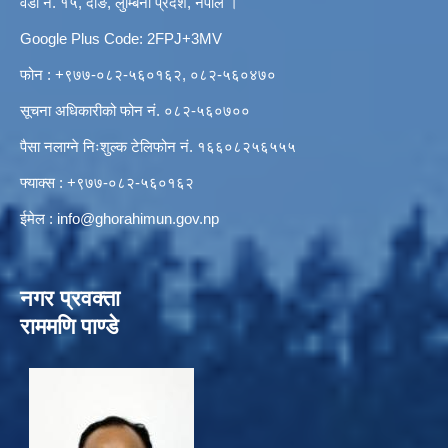
वडा नं. १५, दाङ, लुम्बिनी प्रदेश, नेपाल ।
Google Plus Code: 2FPJ+3MV
फोन : +९७७-०८२-५६०१६२, ०८२-५६०४७०
सूचना अधिकारीको फोन नं. ०८२-५६०७००
पैसा नलाग्ने निःशुल्क टेलिफोन नं. १६६०८२५६५५५
फ्याक्स : +९७७-०८२-५६०१६२
ईमेल :
info@ghorahimun.gov.np
नगर प्रवक्ता
राममणि पाण्डे