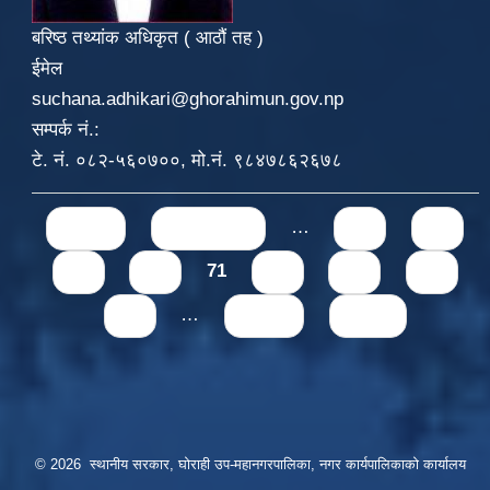
बरिष्ठ तथ्यांक अधिकृत ( आठौं तह )
ईमेल
suchana.adhikari@ghorahimun.gov.np
सम्पर्क नं.:
टे. नं. ०८२-५६०७००, मो.नं. ९८४७८६२६७८
Pages
« first
‹ previous
…
67
68
69
70
71
72
73
74
75
…
next ›
last »
© 2026 स्थानीय सरकार, घोराही उप-महानगरपालिका, नगर कार्यपालिकाको कार्यालय