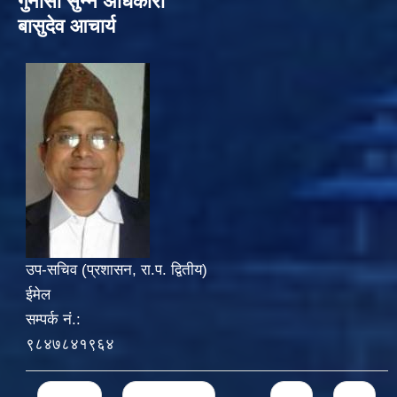
गुनासो सुन्‍ने अधिकारी
बासुदेव आचार्य
उप-सचिव (प्रशासन, रा.प. द्वितीय)
ईमेल
सम्पर्क नं.:
९८४७८४१९६४
Pages