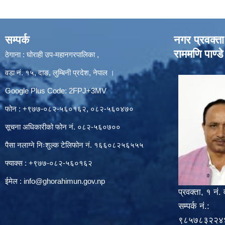
सम्पर्क
नगर प्रवक्ता
राममणि पाण्डे
ठेगाना : घोराही उप-महानगरपालिका ,
वडा नं. १५, दाङ, लुम्बिनी प्रदेश, नेपाल ।
Google Plus Code: 2FPJ+3MV
फोन : +९७७-०८२-५६०१६२, ०८२-५६०४७०
सूचना अधिकारीको फोन नं. ०८२-५६०७००
पैसा नलाग्ने निःशुल्क टेलिफोन नं. १६६०८२५६५५५
फ्याक्स : +९७७-०८२-५६०१६२
ईमेल :
info@ghorahimun.gov.np
प्रवक्ता, १ नं. 
सम्पर्क नं.:
९८५७८३२२४