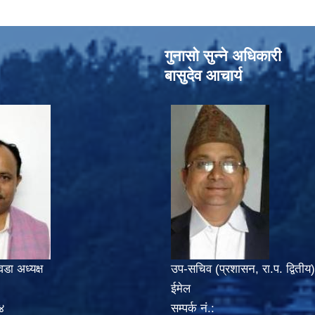
गुनासो सुन्‍ने अधिकारी
बासुदेव आचार्य
वडा अध्यक्ष
उप-सचिव (प्रशासन, रा.प. द्वितीय)
ईमेल
४
सम्पर्क नं.: