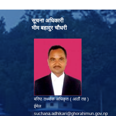
सूचना अधिकारी
भीम बहादुर चौधरी
बरिष्ठ तथ्यांक अधिकृत ( आठौं तह )
ईमेल
suchana.adhikari@ghorahimun.gov.np