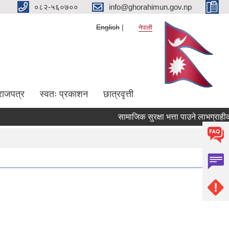
०८२-५६०७००
info@ghorahimun.gov.np
English
नेपाली
राजपत्र
स्वतः प्रकाशन
छात्रवृत्ती
सामाजिक सुरक्षा भत्ता पाउने लाभग्राहीको न
Pages