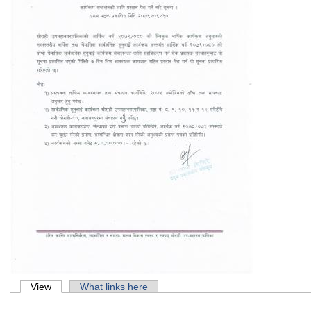
Primary tabs
View
(active tab)
What links here