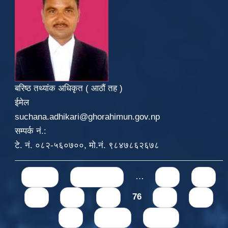
बरिष्ठ तथ्यांक अधिकृत ( आठौं तह )
ईमेल
suchana.adhikari@ghorahimun.gov.np
सम्पर्क नं.:
टे. नं. ०८२-५६०७००, मो.नं. ९८४७८६२६७८
Pages
« first
‹ previous
…
71
72
73
74
75
76
77
78
79
next ›
last »