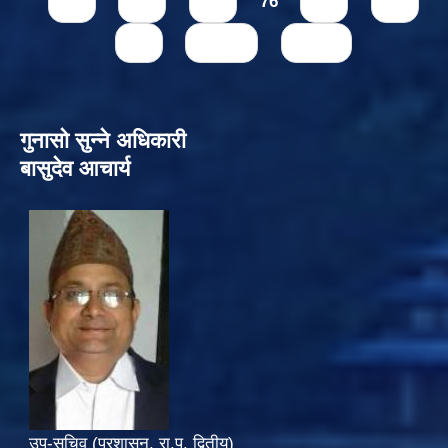
73
74
75
76
77
78
79
next ›
last »
गुनासो सुन्‍ने अधिकारी
बासुदेव आचार्य
उप-सचिव (प्रशासन, रा.प. द्वितीय)