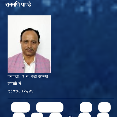
राममणि पाण्डे
प्रवक्ता, १ नं. वडा अध्यक्ष
सम्पर्क नं.:
९८५७८३२२४४
Pages
« first
‹ previous
…
71
72