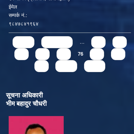
ईमेल
सम्पर्क नं.:
९८४७८४१९६४
Pages
« first
‹ previous
…
71
72
73
74
75
76
77
78
79
next ›
last »
सूचना अधिकारी
भीम बहादुर चौधरी