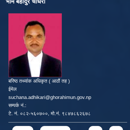
भीम बहादुर चौधरी
बरिष्ठ तथ्यांक अधिकृत ( आठौं तह )
ईमेल
suchana.adhikari@ghorahimun.gov.np
सम्पर्क नं.:
टे. नं. ०८२-५६०७००, मो.नं. ९८४७८६२६७८