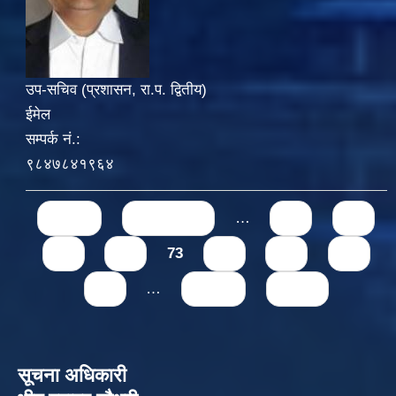
उप-सचिव (प्रशासन, रा.प. द्वितीय)
ईमेल
सम्पर्क नं.:
९८४७८४१९६४
Pages
« first
‹ previous
…
69
70
71
72
73
74
75
76
77
…
next ›
last »
सूचना अधिकारी