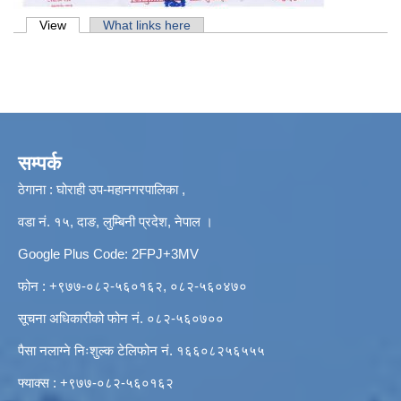
Primary tabs
View
(active tab)
What links here
सम्पर्क
ठेगाना : घोराही उप-महानगरपालिका ,
वडा नं. १५, दाङ, लुम्बिनी प्रदेश, नेपाल ।
Google Plus Code: 2FPJ+3MV
फोन : +९७७-०८२-५६०१६२, ०८२-५६०४७०
सूचना अधिकारीको फोन नं. ०८२-५६०७००
पैसा नलाग्ने निःशुल्क टेलिफोन नं. १६६०८२५६५५५
फ्याक्स : +९७७-०८२-५६०१६२