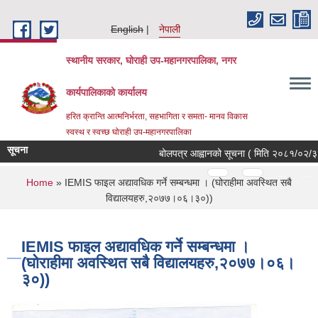
Skip to main content
English
नेपाली
स्थानीय सरकार, घोराही उप-महानगरपालिका, नगर
कार्यपालिकाको कार्यालय
हरित क्रान्ति आत्मनिर्भरता, सहभागिता र समता- मानव विकास
स्वस्थ र स्वच्छ घोराही उप-महानगरपालिका
सूचना
बोलपत्र आह्वानको सूचना ( मिति २०८१/०२/३१ )
Pages
…
…
You are here
Home
» IEMIS फाइल अद्यावधिक गर्ने सम्बन्धमा । (घोराहीमा अवस्थित सबै
विद्यालयहरु,२०७७।०६।३०))
IEMIS फाइल अद्यावधिक गर्ने सम्बन्धमा ।
(घोराहीमा अवस्थित सबै विद्यालयहरु,२०७७।०६।
३०))