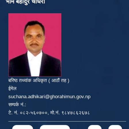
भीम बहादुर चौधरी
बरिष्ठ तथ्यांक अधिकृत ( आठौं तह )
ईमेल
suchana.adhikari@ghorahimun.gov.np
सम्पर्क नं.:
टे. नं. ०८२-५६०७००, मो.नं. ९८४७८६२६७८