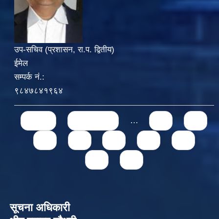
उप-सचिव (प्रशासन, रा.प. द्वितीय)
ईमेल
सम्पर्क नं.:
९८४७८४१९६४
Pages
« first
‹ previous
…
71
72
73
74
75
76
77
78
79
सूचना अधिकारी