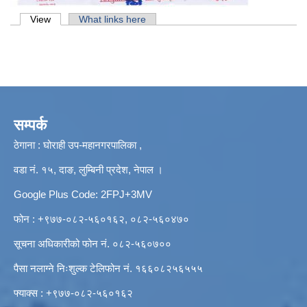
Primary tabs
View
(active tab)
What links here
सम्पर्क
ठेगाना : घोराही उप-महानगरपालिका ,
वडा नं. १५, दाङ, लुम्बिनी प्रदेश, नेपाल ।
Google Plus Code: 2FPJ+3MV
फोन : +९७७-०८२-५६०१६२, ०८२-५६०४७०
सूचना अधिकारीको फोन नं. ०८२-५६०७००
पैसा नलाग्ने निःशुल्क टेलिफोन नं. १६६०८२५६५५५
फ्याक्स : +९७७-०८२-५६०१६२