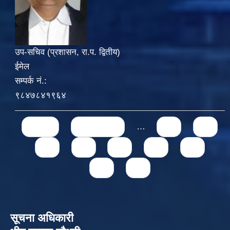
उप-सचिव (प्रशासन, रा.प. द्वितीय)
ईमेल
सम्पर्क नं.:
९८४७८४१९६४
Pages
« first
‹ previous
…
71
72
73
74
75
76
77
78
79
सूचना अधिकारी