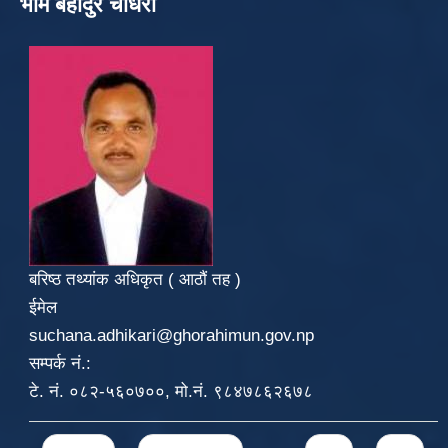
भीम बहादुर चौधरी
बरिष्ठ तथ्यांक अधिकृत ( आठौं तह )
ईमेल
suchana.adhikari@ghorahimun.gov.np
सम्पर्क नं.:
टे. नं. ०८२-५६०७००, मो.नं. ९८४७८६२६७८