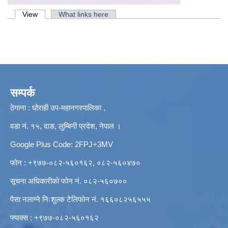
Primary tabs
View
(active tab)
What links here
सम्पर्क
ठेगाना : घोराही उप-महानगरपालिका ,
वडा नं. १५, दाङ, लुम्बिनी प्रदेश, नेपाल ।
Google Plus Code: 2FPJ+3MV
फोन : +९७७-०८२-५६०१६२, ०८२-५६०४७०
सूचना अधिकारीको फोन नं. ०८२-५६०७००
पैसा नलाग्ने निःशुल्क टेलिफोन नं. १६६०८२५६५५५
फ्याक्स : +९७७-०८२-५६०१६२